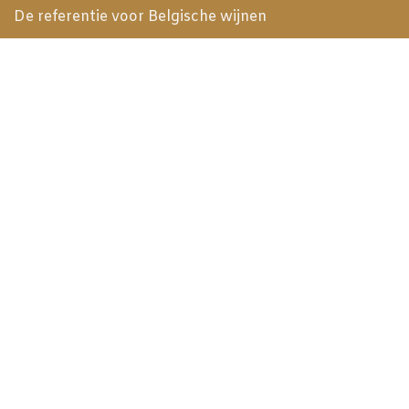
De referentie voor Belgische wijnen
Beste Bubbel ter wereld in 2019
Meilleur Vin Belge 2024
Expériences
Golf - Trophée de la Gastronomie
Explorer