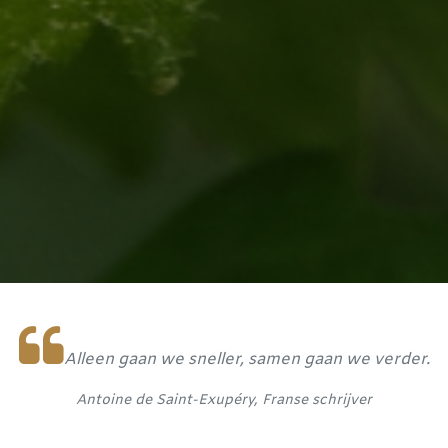
Alleen gaan we sneller, samen gaan we verder.
Antoine de Saint-Exupéry, Franse schrijver