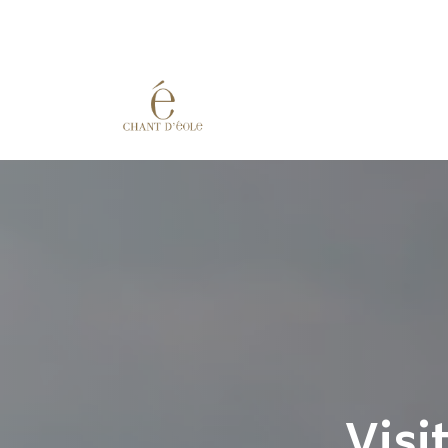
Overslaan naar inhoud
Eshop
Wijngaard
Cuv
Visi