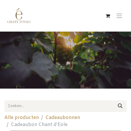
Overslaan naar inhoud
Alle producten
Cadeaubonnen
Cadeaubon Chant d'Eole