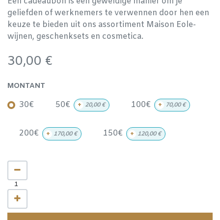
Een cadeaubon is een geweldige manier om je
geliefden of werknemers te verwennen door hen een
keuze te bieden uit ons assortiment Maison Eole-
wijnen, geschenksets en cosmetica.
30,00
€
MONTANT
30€
50€
100€
+
20,00
€
+
70,00
€
200€
150€
+
170,00
€
+
120,00
€