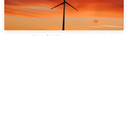
Une nouvelle médaille d’or pour le Domaine
du Chant d’Éole : l’excellence du vin belge à
l’honneur
Une bonne nouvelle n’arrive jamais seule... Quelques jours après
avoir été distingué au Sakura Award, le Domaine du Chant
d’Éole confirme l’excellence de ses vins effervescents belges
avec une nouvell...
9 mrt. 2026
Nieuws