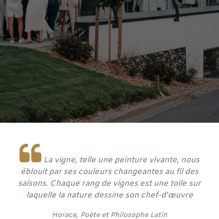
La vigne, telle une peinture vivante, nous
éblouit par ses couleurs changeantes au fil des
saisons. Chaque rang de vignes est une toile sur
laquelle la nature dessine son chef-d'œuvre
​Horace, Poète et
Philosophe Latin