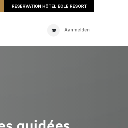
RESERVATION HÔTEL EOLE RESORT
venementen
Maison Éole
Neem contact op met
Aanmelden
Actu
tes guidées