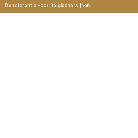
De referentie voor Belgische wijnen
Beste Bubbel ter wereld in 2019
Meilleur Vin Belge 2024
Expériences
Golf - Trophée de la Gastronomie
Explorer