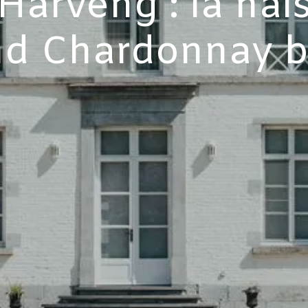
Harveng : la nai
nd Chardonnay b