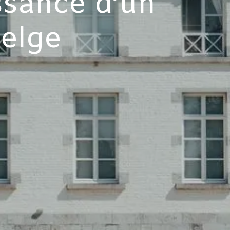
ssance d’un
elge