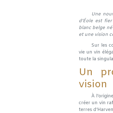
​Une nou
d’Éole est fie
blanc belge né 
et une vision
​Sur les 
vie un vin élég
toute la singula
Un pro
vision
​À l’orig
créer un vin raf
terres d’Harven