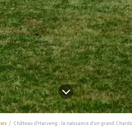
uws
Château d’Harveng : la naissance d’un grand Chard