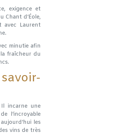
ce, exigence et
du Chant d’Éole,
nt avec Laurent
ne.
avec minutie afin
la fraîcheur du
ncs.
savoir-
 Il incarne une
de l’incroyable
 aujourd’hui les
des vins de très