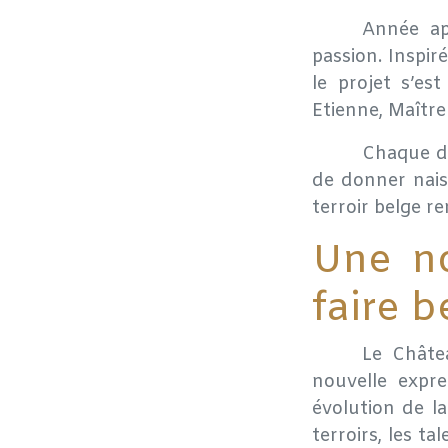
​Année a
passion. Inspir
le projet s’es
Etienne, Maîtr
​Chaque dé
de donner nais
terroir belge r
Une no
faire b
​Le Chât
nouvelle expre
évolution de la
terroirs, les t