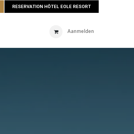
RESERVATION HÔTEL EOLE RESORT
venementen
Maison Éole
Neem contact op met
Aanmelden
Actu