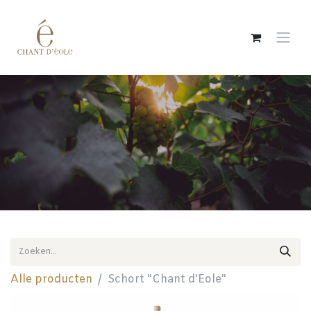
Overslaan naar inhoud
Alle producten
Schort "Chant d'Eole"