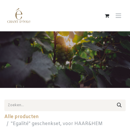
Overslaan naar inhoud
Alle producten
"Egalité" geschenkset, voor HAAR&HEM