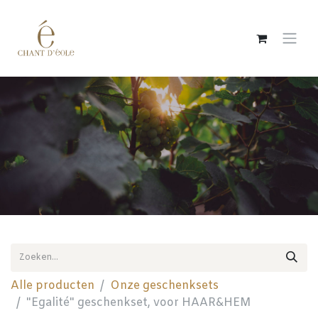
Overslaan naar inhoud
Alle producten
Onze geschenksets
"Egalité" geschenkset, voor HAAR&HEM