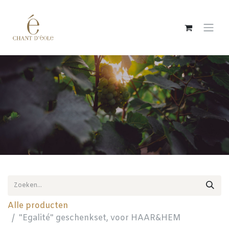
Overslaan naar inhoud
Alle producten
"Egalité" geschenkset, voor HAAR&HEM