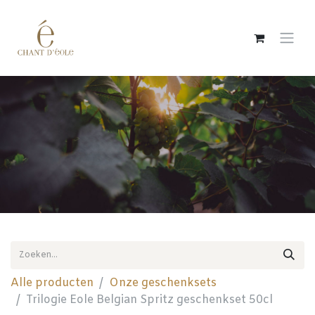
Overslaan naar inhoud
Alle producten
Onze geschenksets
Trilogie Eole Belgian Spritz geschenkset 50cl