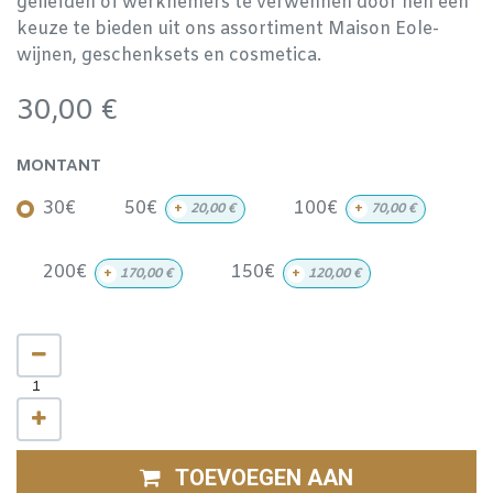
geliefden of werknemers te verwennen door hen een
keuze te bieden uit ons assortiment Maison Eole-
wijnen, geschenksets en cosmetica.
30,00
€
MONTANT
30€
50€
100€
+
20,00
€
+
70,00
€
200€
150€
+
170,00
€
+
120,00
€
TOEVOEGEN AAN