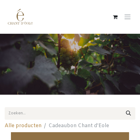
Overslaan naar inhoud
Alle producten
Cadeaubon Chant d'Eole