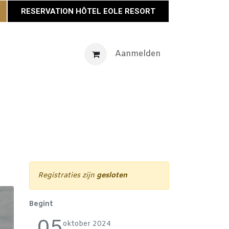
RESERVATION HÔTEL EOLE RESORT
venementen
Maison Éole
Neem contact op met
Aanmelden
Actu
Registraties zijn
gesloten
Begint
05
oktober 2024