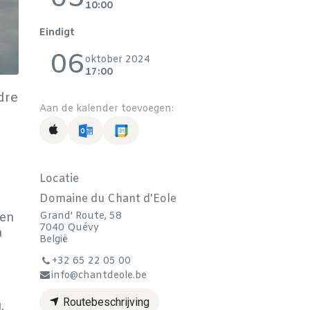
10:00
Eindigt
06
oktober 2024
17:00
dre
Aan de kalender toevoegen:
Locatie
Domaine du Chant d'Eole
Grand' Route, 58
 en
7040 Quévy
a
België
+32 65 22 05 00
info@chantdeole.be
Routebeschrijving
,