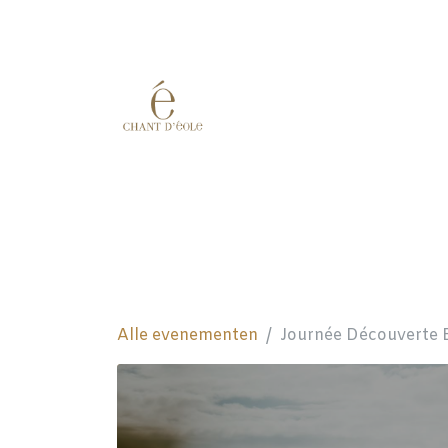
Overslaan naar inhoud
Eshop
Wijngaard
Cuv
Alle evenementen
Journée Découverte 