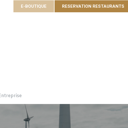
E-BOUTIQUE
RESERVATION RESTAURANTS
ées
Gastronomie
Eole Resort
Activiteiten en e
Entreprise