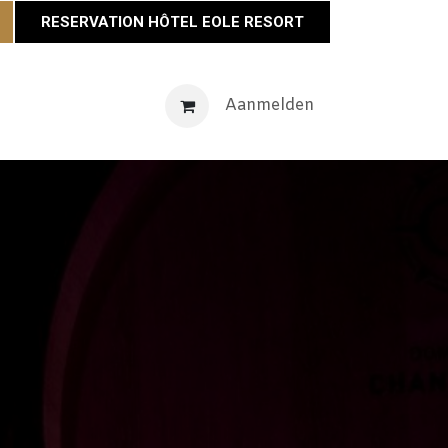
RESERVATION HÔTEL EOLE RESORT
venementen
Maison Éole
Neem contact op met
Aanmelden
Actu