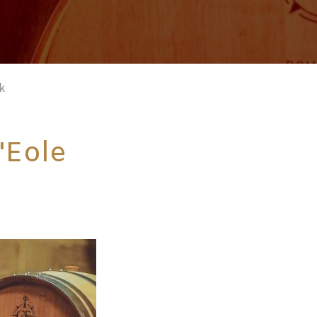
k
'Eole