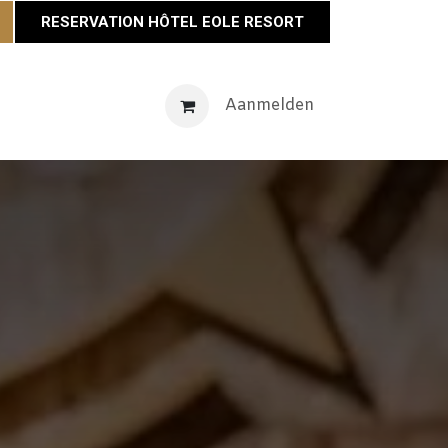
RESERVATION HÔTEL EOLE RESORT
venementen
Maison Éole
Neem contact op met
Aanmelden
Actu