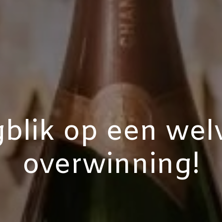
gblik op een wel
overwinning!