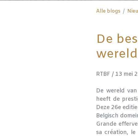
Alle blogs
Nie
De bes
wereld.
RTBF / 13 mei 
De wereld van 
heeft de prest
Deze 26e editie
Belgisch domein
Grande efferves
sa création, l