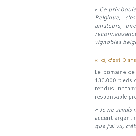
«
Ce prix boule
Belgique, c'
amateurs, une
reconnaissanc
vignobles belge
« Ici, c'est Dis
Le domaine de 
130.000 pieds d
rendus notamm
responsable pr
« Je ne savais 
accent argenti
que j'ai vu, c'ét