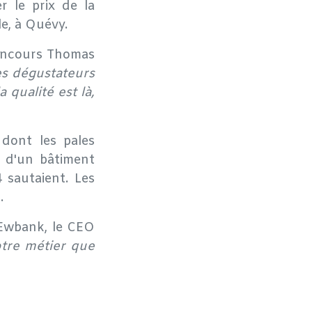
r le prix de la
e, à Quévy.
concours Thomas
es dégustateurs
 qualité est là,
dont les pales
r d'un bâtiment
 sautaient. Les
.
 Ewbank, le CEO
otre métier que