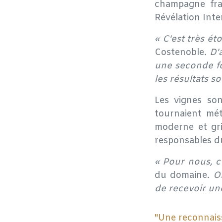
champagne fran
Révélation Inte
« C'est très é
Costenoble
. D
une seconde foi
les résultats s
Les vignes so
tournaient mét
moderne et gri
responsables du
« Pour nous, c
du domaine
. O
de recevoir une
"Une reconnais