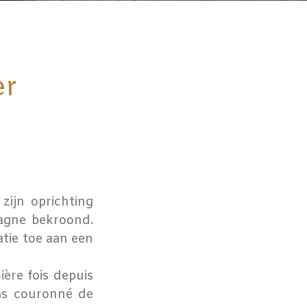
er
zijn oprichting
pagne bekroond.
atie toe aan een
ière fois depuis
pas couronné de