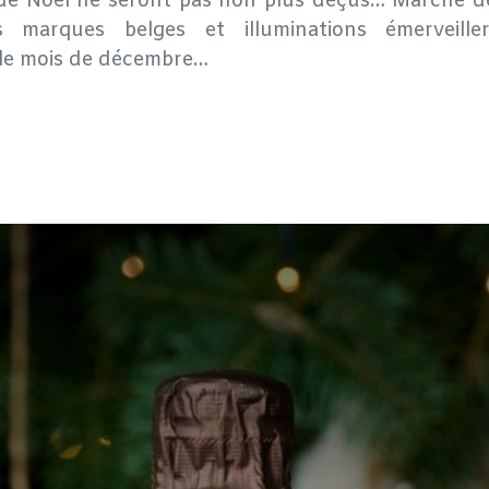
de Noël ne seront pas non plus déçus… Marché d
marques belges et illuminations émerveille
le mois de décembre…