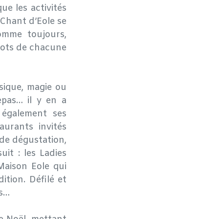
ue les activités
 Chant d’Eole se
omme toujours,
mots de chacune
sique, magie ou
pas… il y en a
 également ses
aurants invités
s de dégustation,
it : les Ladies
Maison Eole qui
ition. Défilé et
ois…