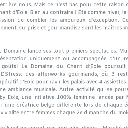
 derrière nous. Mais ce n’est pas pour cette raison q
hant d’Eole. Bien au contraire ! Été comme hiver, le
ssion de combler les amoureux d’exception. C
llement, surprise et gourmandise sont les maîtres 
.
le Domaine lance ses tout premiers spectacles. Mu
sentation uniquement ou accompagnée d’un re
 goûts! Le Domaine du Chant d’Eole poursuit
s DStress, des afterworks gourmands, où 3 rest
mpératif d’Eole pour ravir les palais avec 4 assiette
ne ambiance musicale. Autre activité qui se poursu
 Eole, une initiative 100% féminine lancée par 
 une créatrice belge différente lors de chaque éd
vivialité entre femmes chaque 2e dimanche du m