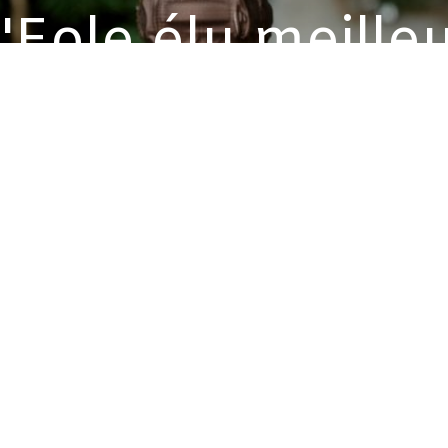
'Eole élu meilleu
2023 !