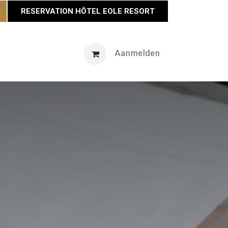
RESERVATION HÔTEL EOLE RESORT
venementen
Maison Éole
Neem contact op met
Aanmelden
Actu