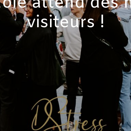
ole attend des m
visiteurs !​