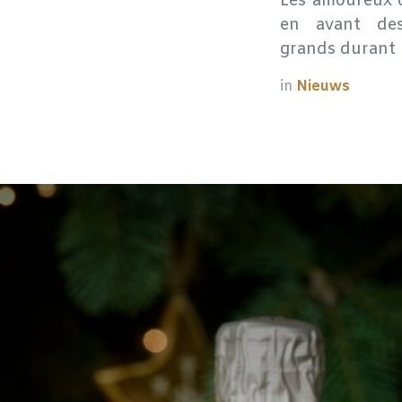
​Les amoureux 
en avant des 
grands durant 
in
Nieuws