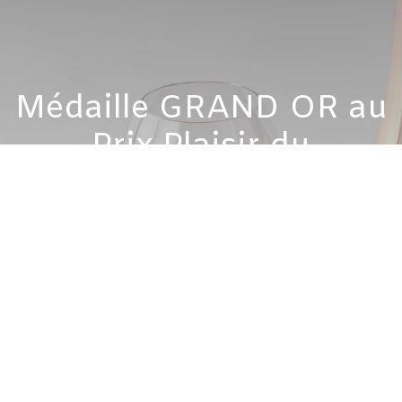
Médaille GRAND OR au
Prix Plaisir du
Bettane+Desseauve