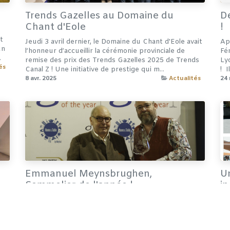
Trends Gazelles au Domaine du
De
Chant d'Eole
!
t
Jeudi 3 avril dernier, le Domaine du Chant d'Eole avait
Ap
un
l’honneur d’accueillir la cérémonie provinciale de
Fé
.
remise des prix des Trends Gazelles 2025 de Trends
Ly
és
Canal Z ! Une initiative de prestige qui m...
! ​
8 avr. 2025
Actualités
24 
Emmanuel Meynsbrughen,
U
Sommelier de l'année !
in
 Le
Emmanuel MEYNSBRUGHEN, le sommelier de
Le
l'Impératif d'Eole, remporte le titre provincial de
pr
 et
Meilleur Sommelier de l'année au concours du
et
'Sommelier of the Year 2025' , concours qui met en
sp