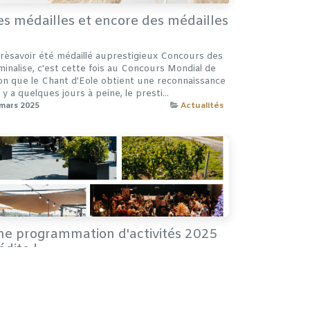
s médailles et encore des médailles
rèsavoir été médaillé auprestigieux Concours des
minalise, c'est cette fois au Concours Mondial de
on que le Chant d'Eole obtient une reconnaissance
 ​Il y a quelques jours à peine, le presti...
mars 2025
Actualités
ne programmation d'activités 2025
édite !
 Chant d’Eole commence 2025 en dévoilant une
ogrammation 2025 inédite! Emotions, découvertes
 expériences exclusives au programme! Concerts,
ectacles, afterworks, expositions, brunches… avec