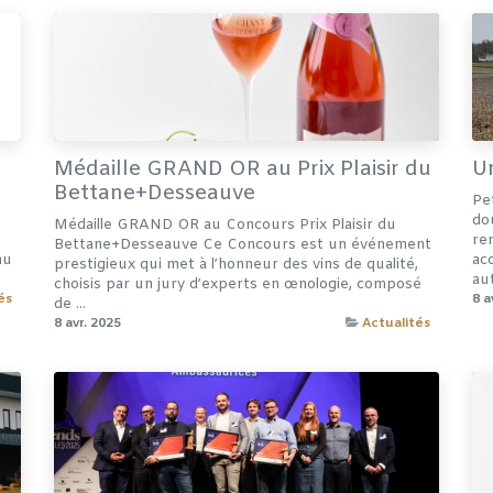
Médaille GRAND OR au Prix Plaisir du
Un
Bettane+Desseauve
Pet
dou
Médaille GRAND OR au Concours Prix Plaisir du
re
Bettane+Desseauve Ce Concours est un événement
nu
ac
prestigieux qui met à l’honneur des vins de qualité,
aut
choisis par un jury d’experts en œnologie, composé
és
8 a
de ...
8 avr. 2025
Actualités