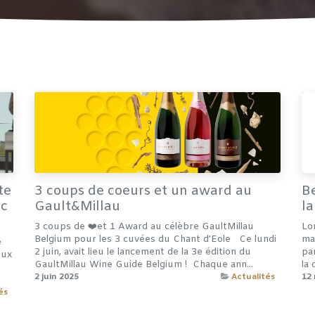
te
3 coups de coeurs et un award au
Be
ic
Gault&Millau
la
3 coups de ❤️et 1 Award au célèbre GaultMillau
Lo
Belgium pour les 3 cuvées du Chant d’Eole ​ ​ Ce lundi
mat
e
2 juin, avait lieu le lancement de la 3e édition du
par
eux
GaultMillau Wine Guide Belgium ! ​ ​Chaque ann...
la 
2 juin 2025
Actualités
12 
és