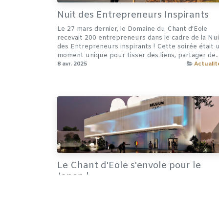
Nuit des Entrepreneurs Inspirants
Le 27 mars dernier, le Domaine du Chant d'Eole
recevait 200 entrepreneurs dans le cadre de la Nui
des Entrepreneurs inspirants ! Cette soirée était 
moment unique pour tisser des liens, partager de..
8 avr. 2025
Actualit
Le Chant d'Eole s'envole pour le
Japon !
Le Chant d'Eole à l'Exposition Universelle d'Osaka !
Chant d'Eole sera dégusté lors des réceptions
officielles organisées par BelExpo - Belgian Pavilion
dans les restaurants du Pavillon Belge......