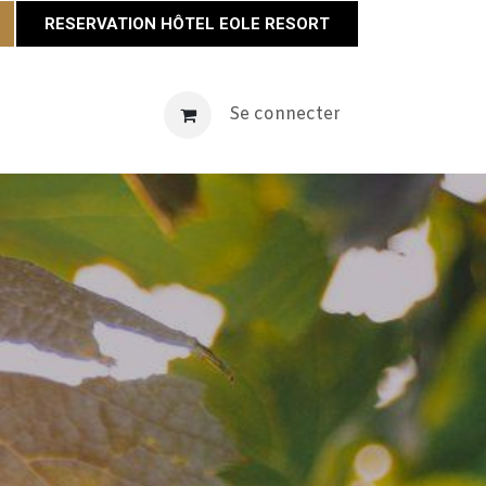
RESERVATION HÔTEL EOLE RESORT
vènements
Maison Éole
Se connecter
Contact
Actualités