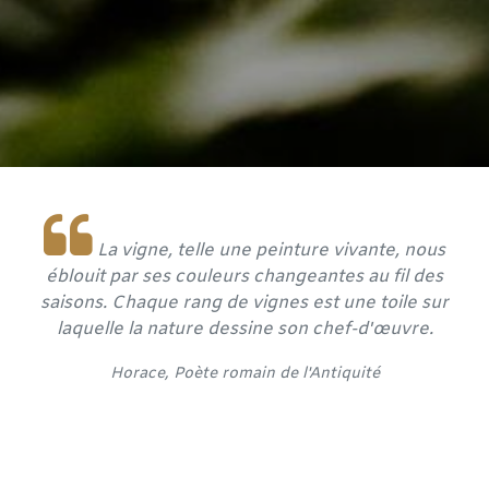
La vigne, telle une peinture vivante, nous
éblouit par ses couleurs changeantes au fil des
saisons. Chaque rang de vignes est une toile sur
laquelle la nature dessine son chef-d'œuvre.
Horace, Poète romain de l'Antiquité