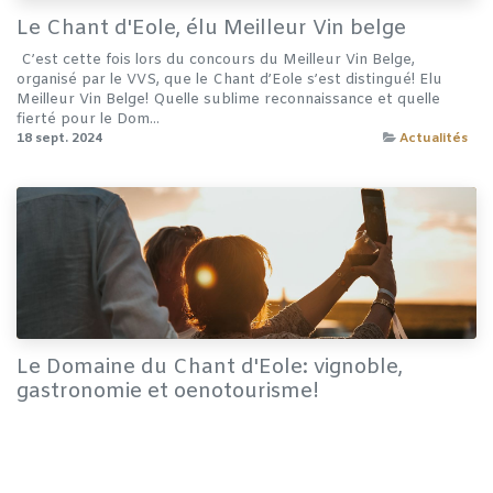
Le Chant d'Eole, élu Meilleur Vin belge
​ ​C’est cette fois lors du concours du Meilleur Vin Belge,
organisé par le VVS, que le Chant d’Eole s’est distingué! Elu
Meilleur Vin Belge! Quelle sublime reconnaissance et quelle
fierté pour le Dom...
18 sept. 2024
Actualités
Le Domaine du Chant d'Eole: vignoble,
gastronomie et oenotourisme!
Du vignoble et ses cuvées, à ses activités diverses et variées, en
passant par sa gastronomie, leDomaine du Chant d'Eole
s'engage de plus en plus pour offrir une expérience
oenogastronomique unique à ...