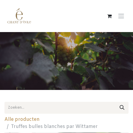
Overslaan naar inhoud
Alle producten
Truffes bulles blanches par Wittamer