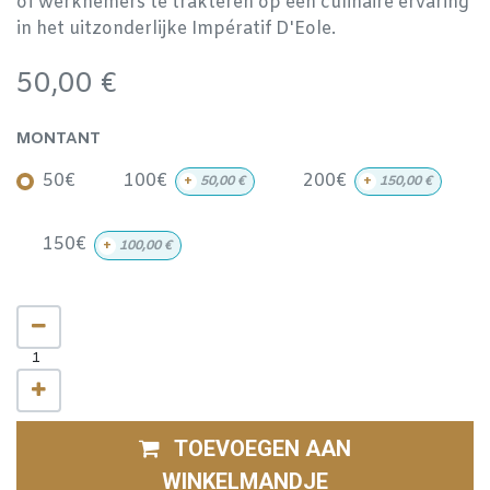
of werknemers te trakteren op een culinaire ervaring
in het uitzonderlijke Impératif D'Eole.
50,00
€
MONTANT
50€
100€
200€
+
50,00
€
+
150,00
€
150€
+
100,00
€
TOEVOEGEN AAN
WINKELMANDJE