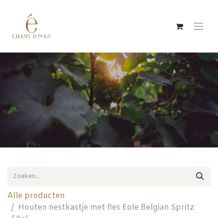
Overslaan naar inhoud
Alle producten
Houten nestkastje met fles Eole Belgian Spritz