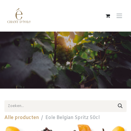
Overslaan naar inhoud
Alle producten
Eole Belgian Spritz 50cl