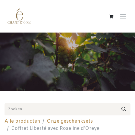
Overslaan naar inhoud
Alle producten
Onze geschenksets
Coffret Liberté avec Roseline d'Oreye