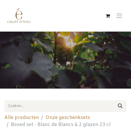
Overslaan naar inhoud
Alle producten
Onze geschenksets
Boxed set - Blanc de Blancs & 2 glazen 23 cl