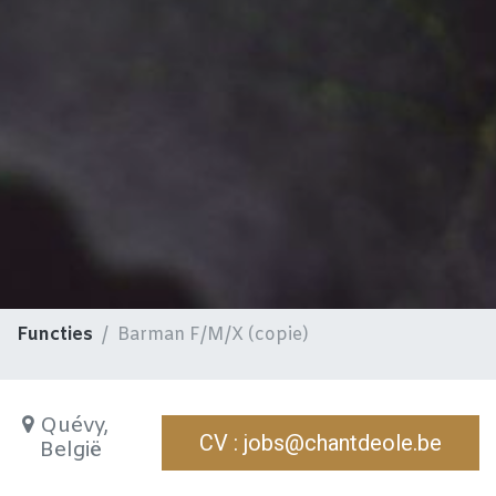
Functies
Barman F/M/X (copie)
Quévy
,
CV : jobs@chantdeole.be
België