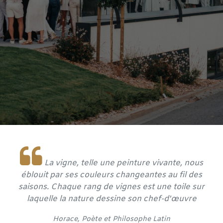
La vigne, telle une peinture vivante, nous
éblouit par ses couleurs changeantes au fil des
saisons. Chaque rang de vignes est une toile sur
laquelle la nature dessine son chef-d'œuvre
​Horace, Poète et
Philosophe Latin