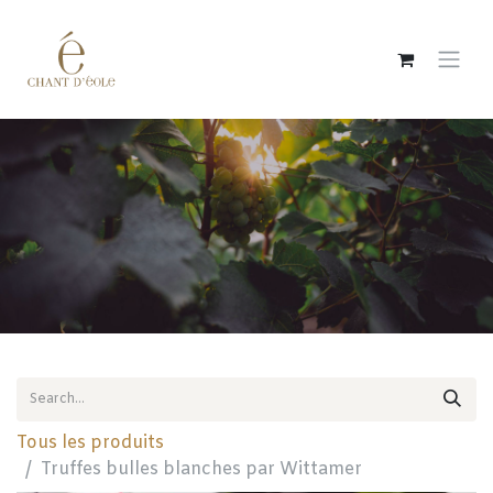
Skip to Content
Tous les produits
Truffes bulles blanches par Wittamer