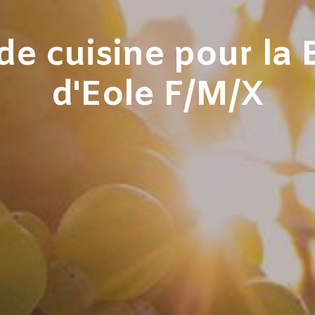
e cuisine pour la 
d'Eole F/M/X