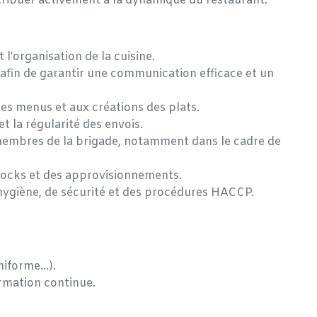
ntribuer activement à la dynamique du restaurant.
 l’organisation de la cuisine.
 afin de garantir une communication efficace et un
des menus et aux créations des plats.
et la régularité des envois.
embres de la brigade, notamment dans le cadre de
tocks et des approvisionnements.
’hygiène, de sécurité et des procédures HACCP.
niforme…).
ormation continue.
ous votre CV sans plus attendre à l’adresse mail