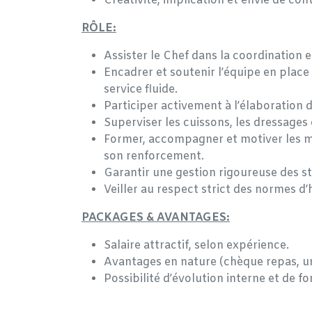
Créativité, implication et envie de co
RÔLE:
Assister le Chef dans la coordination et
Encadrer et soutenir l’équipe en place
service fluide.
Participer activement à l’élaboration 
Superviser les cuissons, les dressages 
Former, accompagner et motiver les m
son renforcement.
Garantir une gestion rigoureuse des s
Veiller au respect strict des normes d
PACKAGES & AVANTAGES:
Salaire attractif, selon expérience.
Avantages en nature (chèque repas, u
Possibilité d’évolution interne et de f
Relever ce défi vous intéresse ? Envoyez-n