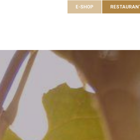
E-SHOP
RESTAURAN
es
Gastronomy
Eole Resort
Activities and event