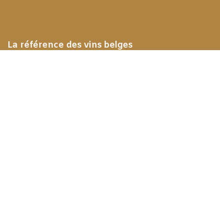
La référence des vins belges
Meilleure Bulle du Monde en 2019
Meilleur Vin Belge 2024
Expériences
Golf - Trophée de la Gastronomie