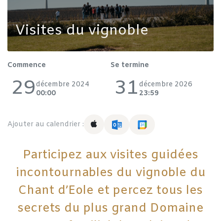
Visites du vignoble
Commence
Se termine
29
31
décembre 2024
décembre 2026
00:00
23:59
Ajouter au calendrier :
Participez aux visites guidées
incontournables du vignoble du
Chant d’Eole et percez tous les
secrets du plus grand Domaine