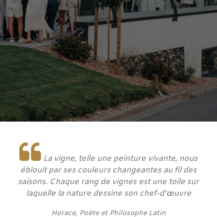
La vigne, telle une peinture vivante, nous
éblouit par ses couleurs changeantes au fil des
saisons. Chaque rang de vignes est une toile sur
laquelle la nature dessine son chef-d'œuvre
​Horace, Poète et
Philosophe Latin