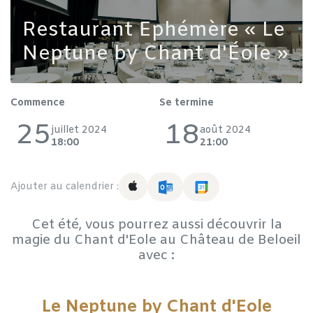
Restaurant Ephémère « Le
Neptune by Chant d'Éole »
Commence
Se termine
25
18
juillet 2024
août 2024
18:00
21:00
Ajouter au calendrier :
Cet été, vous pourrez aussi découvrir la
magie du Chant d'Eole au Château de Beloeil
avec :
Le Neptune by Chant d'Eole