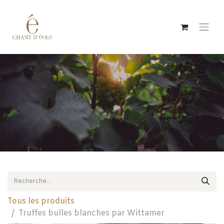
Se rendre au contenu
Tous les produits
Truffes bulles blanches par Wittamer