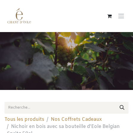
Se rendre au contenu
Tous les produits
Nos Coffrets Cadeaux
Nichoir en bois avec sa bouteille d'Eole Belgian