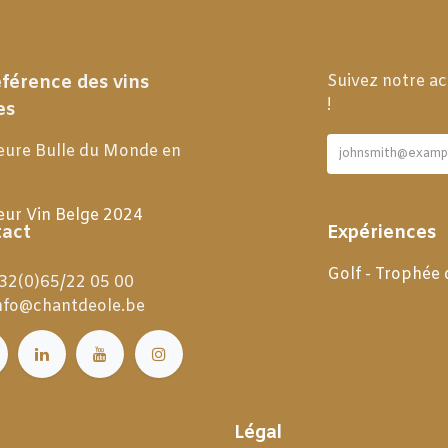
éférence des vins
Suivez notre ac
!
es
eure Bulle du Monde en
eur Vin Belge 2024
act
Expériences
Golf - Trophée
32(0)65/22 05 00
nfo@chantdeole.be
Légal