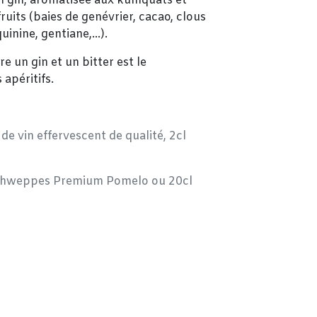
un gin, aromatisée aux kumquats et
ruits (baies de genévrier, cacao, clous
quinine, gentiane,…).
e un gin et un bitter est le
apéritifs.
 de vin effervescent de qualité, 2cl
l Schweppes Premium Pomelo ou 20cl