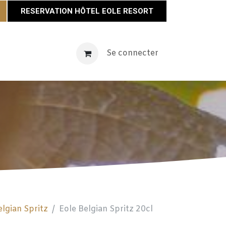
RESERVATION HÔTEL EOLE RESORT
vènements
Maison Éole
Se connecter
Contact
Actualités
elgian Spritz
Eole Belgian Spritz 20cl