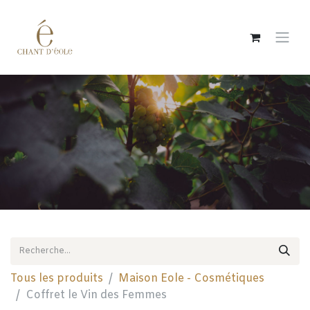
Se rendre au contenu
Tous les produits
Maison Eole - Cosmétiques
Coffret le Vin des Femmes