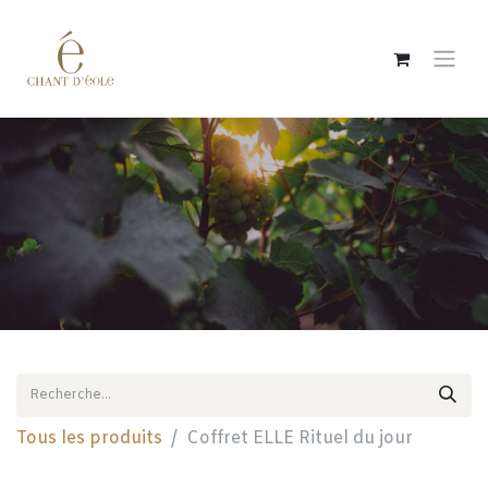
Se rendre au contenu
Tous les produits
Coffret ELLE Rituel du jour