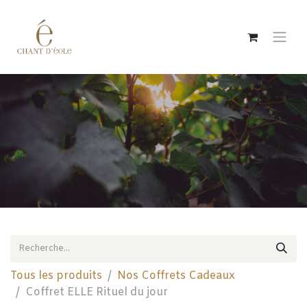
Se rendre au contenu
Tous les produits
Nos Coffrets Cadeaux
Coffret ELLE Rituel du jour