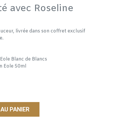
té avec Roseline
ceur, livrée dans son coffret exclusif
e.
'Eole Blanc de Blancs
on Eole 50ml
AU PANIER