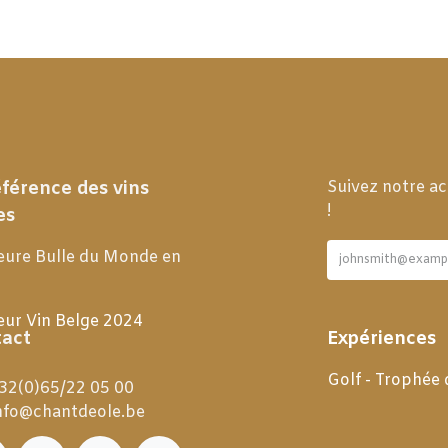
éférence des vins
Suivez notre ac
!
es
eure Bulle du Monde en
eur Vin Belge 2024
act
Expériences
Golf - Trophée
32(0)65/22 05 00
nfo@chantdeole.be