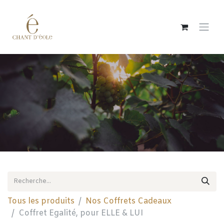
Se rendre au contenu
Tous les produits
Nos Coffrets Cadeaux
Coffret Egalité, pour ELLE & LUI