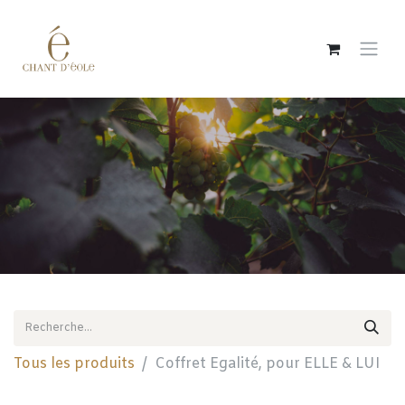
Se rendre au contenu
Tous les produits
Coffret Egalité, pour ELLE & LUI