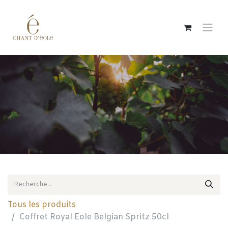
Se rendre au contenu
Tous les produits
Coffret Royal Eole Belgian Spritz 50cl