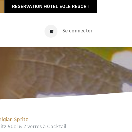
RESERVATION HÔTEL EOLE RESORT
vènements
Maison Éole
Se connecter
Contact
Actualités
elgian Spritz
itz 50cl & 2 verres à Cocktail