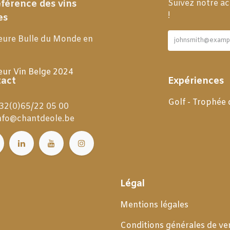
éférence des vins
Suivez notre ac
!
es
eure Bulle du Monde en
eur Vin Belge 2024
act
Expériences
Golf - Trophée
32(0)65/22 05 00
nfo@chantdeole.be
Légal
Mentions légales
Conditions générales de
ve