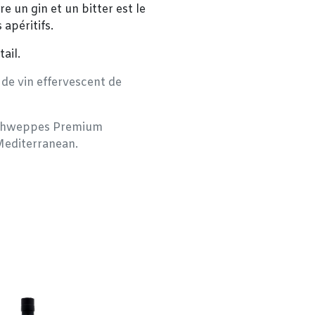
e un gin et un bitter est le
apéritifs.
ail.
 de vin effervescent de
l Schweppes Premium
Mediterranean.