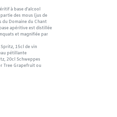
itif à base d’alcool
e partie des mous (jus de
ées du Domaine du Chant
base apéritive est distillée
mquats et magnifiée par
 Spritz, 15cl de vin
eau pétillante
ritz, 20cl Schweppes
 Tree Grapefruit ou