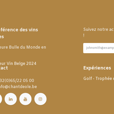
éférence des vins
Suivez notre ac
!
es
eure Bulle du Monde en
eur Vin Belge 2024
act
Expériences
Golf - Trophée
32(0)65/22 05 00
nfo@chantdeole.be