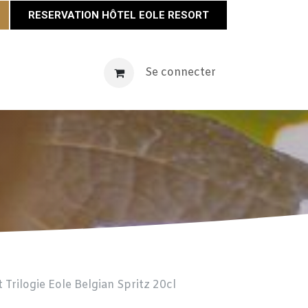
RESERVATION HÔTEL EOLE RESORT
vènements
Maison Éole
Se connecter
Contact
Actualités
 Trilogie Eole Belgian Spritz 20cl