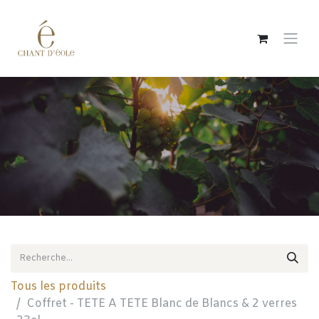
Se rendre au contenu
Tous les produits
Coffret - TETE A TETE Blanc de Blancs & 2 verres